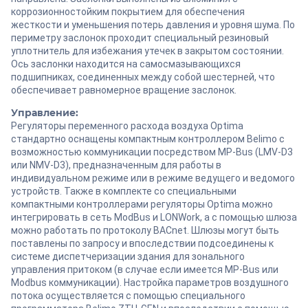
коррозионностойким покрытием для обеспечения
жесткости и уменьшения потерь давления и уровня шума. По
периметру заслонок проходит специальный резиновый
уплотнитель для избежания утечек в закрытом состоянии.
Ось заслонки находится на самосмазывающихся
подшипниках, соединенных между собой шестерней, что
обеспечивает равномерное вращение заслонок.
Управление:
Регуляторы переменного расхода воздуха Optima
стандартно оснащены компактным контроллером Belimo с
возможностью коммуникации посредством MP-Bus (LMV-D3
или NMV-D3), предназначенным для работы в
индивидуальном режиме или в режиме ведущего и ведомого
устройств. Также в комплекте со специальными
компактными контроллерами регуляторы Optima можно
интегрировать в сеть ModBus и LONWork, а с помощью шлюза
можно работать по протоколу BACnet. Шлюзы могут быть
поставлены по запросу и впоследствии подсоединены к
системе диспетчеризации здания для зонального
управления притоком (в случае если имеется MP-Bus или
Modbus коммуникации). Настройка параметров воздушного
потока осуществляется с помощью специального