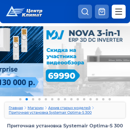
8:00 - 20:00
Шоурум
Каталог
Наши видео
+7 (495) 150-69-19
zakaz@centrclimat.ru
Статьи
Вакансии
Наши работы
Отзывы
Доставка и оплата
Оферта
Контакты
Главная
Магазин
Архив старых моделей
Приточная установка Systemair Optima-S 300
Приточная установка Systemair Optima-S 300