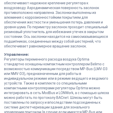
обеспечивают надежное крепление регулятора к
воздуховоду. Аэродинамическая поверхность заслонок
противоположно направлена. Заслонки выполнены из
алюминия с коррозионностойким покрытием для
обеспечения жесткости и уменьшения потерь давления и
уровня шума. По периметру заслонок проходит специальный
резиновый уплотнитель для избежания утечек в закрытом
состоянии. Ось заслонки находится на самосмазывающихся
подшипниках, соединенных между собой шестерней, что
обеспечивает равномерное вращение заслонок.
Управление:
Регуляторы переменного расхода воздуха Optima
стандартно оснащены компактным контроллером Belimo с
возможностью коммуникации посредством MP-Bus (LMV-D3
или NMV-D3), предназначенным для работы в
индивидуальном режиме или в режиме ведущего и ведомого
устройств. Также в комплекте со специальными
компактными контроллерами регуляторы Optima можно
интегрировать в сеть ModBus и LONWork, а с помощью шлюза
можно работать по протоколу BACnet. Шлюзы могут быть
поставлены по запросу и впоследствии подсоединены к
системе диспетчеризации здания для зонального
управления притоком (в случае если имеется MP-Bus или