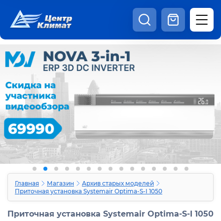
8:00 - 20:00
Шоурум
Каталог
Наши видео
+7 (495) 150-69-19
zakaz@centrclimat.ru
Статьи
Вакансии
Наши работы
Отзывы
Доставка и оплата
Оферта
Контакты
Главная
Магазин
Архив старых моделей
Приточная установка Systemair Optima-S-I 1050
Приточная установка Systemair Optima-S-I 1050