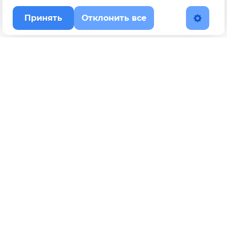
Принять
Отклонить все
Наверх
Политика конфиденциальности
YouTube
WhatsApp
Telegram
ВКонтакте
BOOSTY
Max