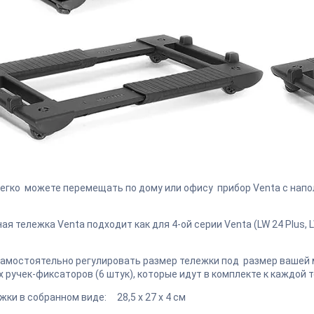
егко можете перемещать по дому или офису прибор Venta с напол
я тележка Venta подходит как для 4-ой серии Venta (LW 24 Plus, LW 
амостоятельно регулировать размер тележки под размер вашей 
 ручек-фиксаторов (6 штук), которые идут в комплекте к каждой 
жки в собранном виде: 28,5 х 27 х 4 см