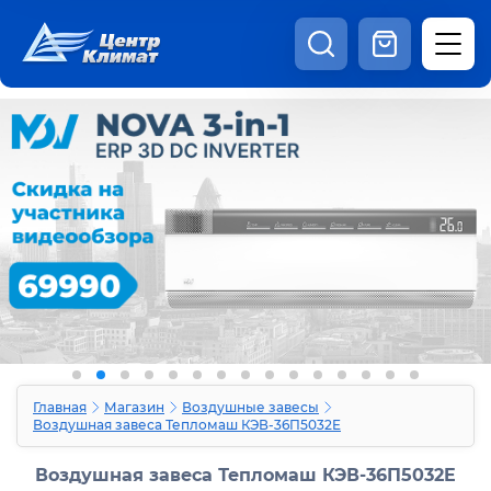
8:00 - 20:00
Шоурум
Каталог
Наши видео
+7 (495) 150-69-19
zakaz@centrclimat.ru
Статьи
Вакансии
Наши работы
Отзывы
Доставка и оплата
Оферта
Контакты
Главная
Магазин
Воздушные завесы
Воздушная завеса Тепломаш КЭВ-36П5032E
Воздушная завеса Тепломаш КЭВ-36П5032E