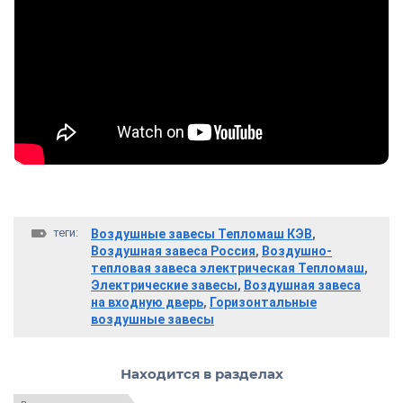
теги:
Воздушные завесы Тепломаш КЭВ
,
Воздушная завеса Россия
,
Воздушно-
тепловая завеса электрическая Тепломаш
,
Электрические завесы
,
Воздушная завеса
на входную дверь
,
Горизонтальные
воздушные завесы
Находится в разделах