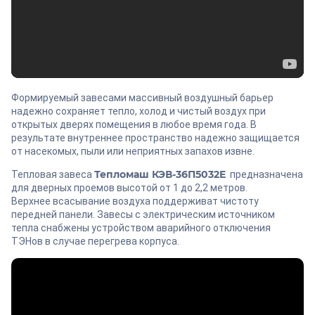
Формируемый завесами массивный воздушный барьер
надежно сохраняет тепло, холод и чистый воздух при
открытых дверях помещения в любое время года. В
результате внутреннее пространство надежно защищается
от насекомых, пыли или неприятных запахов извне.
Тепломаш КЭВ-36П5032E
Тепловая завеса
предназначена
для дверных проемов высотой от 1 до 2,2 метров.
Верхнее всасывание воздуха поддерживат чистоту
передней панели. Завесы с электрическим источником
тепла снабжены устройством аварийного отключения
ТЭНов в случае перегрева корпуса.