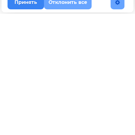
Принять
Отклонить все
Наверх
Политика конфиденциальности
YouTube
WhatsApp
Telegram
ВКонтакте
BOOSTY
Max