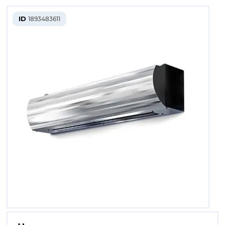
ID
1893483611