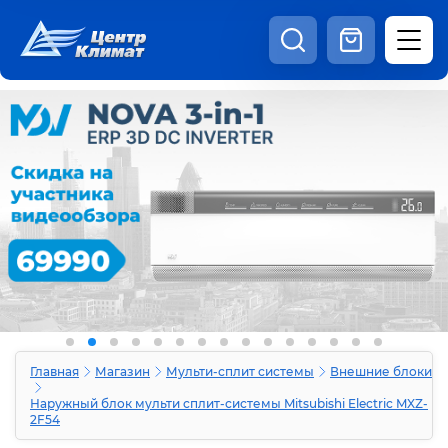
8:00 - 20:00
Шоурум
Каталог
Наши видео
+7 (495) 150-69-19
zakaz@centrclimat.ru
Статьи
Вакансии
Наши работы
Отзывы
Доставка и оплата
Оферта
Контакты
Главная
Магазин
Мульти-сплит системы
Внешние блоки
Наружный блок мульти сплит-системы Mitsubishi Electric MXZ-
2F54