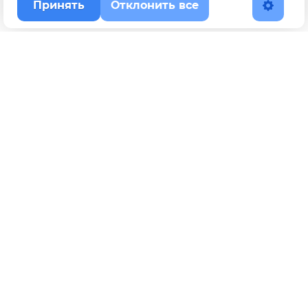
Принять
Отклонить все
Наверх
Политика конфиденциальности
YouTube
WhatsApp
Telegram
ВКонтакте
BOOSTY
Max