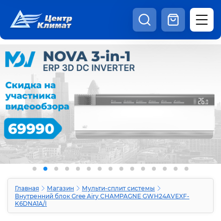
8:00 - 20:00
Шоурум
Каталог
Наши видео
+7 (495) 150-69-19
zakaz@centrclimat.ru
Статьи
Вакансии
Наши работы
Отзывы
Доставка и оплата
Оферта
Контакты
Главная
Магазин
Мульти-сплит системы
Внутренний блок Gree Airy CHAMPAGNE GWH24AVEXF-
K6DNA1A/I