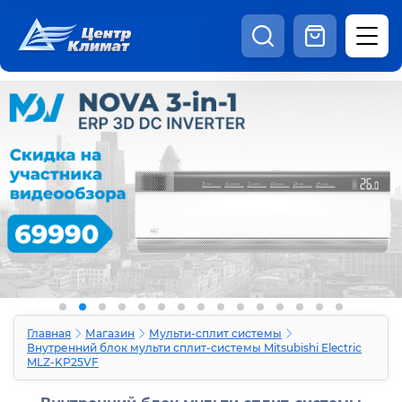
8:00 - 20:00
Шоурум
Каталог
Наши видео
+7 (495) 150-69-19
zakaz@centrclimat.ru
Статьи
Вакансии
Наши работы
Отзывы
Доставка и оплата
Оферта
Контакты
Главная
Магазин
Мульти-сплит системы
Внутренний блок мульти сплит-системы Mitsubishi Electric
MLZ-KP25VF