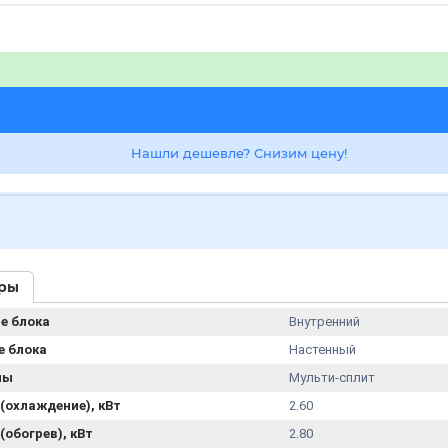
Нашли дешевле? Снизим цену!
ры
е блока
Внутренний
е блока
Настенный
мы
Мульти-сплит
(охлаждение), кВт
2.60
обогрев), кВт
2.80