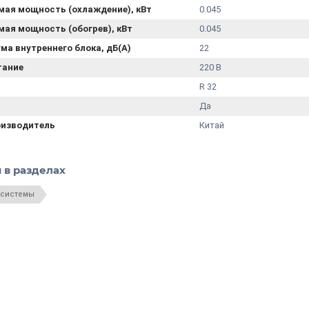
мая мощность (охлаждение), кВт
0.045
ая мощность (обогрев), кВт
0.045
ма внутреннего блока, дБ(А)
22
тание
220 В
R 32
Да
оизводитель
Китай
 в разделах
 системы