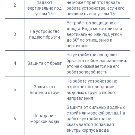
падают
не может препятствовать
2
вертикально под
работе устройства, если его
o
o
углом 15
наклонить под углом 15
Устройство защищено от
дождя. Вода может литься
На устройство
3
вертикально, или под углом
падают брызги
o
до 60
по отношению к
вертикали
На устройство попадают
брызги в любом направлении,
4
Защита от брызг
это не сказывается на его
работоспособности
На работе устройства не
Защита от
отражается попадание
5
водяной струи
водяных струй, с любого
направления
Защита от сильных водяных
струй или морской волны. На
Попадание
6
работе устройства не
морской воды
сказывается попавшая
внутрь корпуса вода