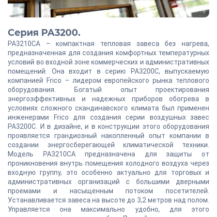
Серия PA3200.
PA3210CA – компактная тепловая завеса без нагрева,
предназначенная для создания комфортных температурных
условий во входной зоне коммерческих и административных
помещений. Она входит в серию PA3200C, выпускаемую
компанией Frico – лидером европейского рынка теплового
оборудования. Богатый опыт проектирования
энергоэффективных и надежных приборов обогрева в
условиях сложного скандинавского климата был применен
инженерами Frico для создания серии воздушных завес
PA3200C. И в дизайне, и в конструкции этого оборудования
проявляется грандиозный накопленный опыт компании в
создании энергосберегающей климатической техники.
Модель PA3210CA предназначена для защиты от
проникновения внутрь помещения холодного воздуха через
входную группу, это особенно актуально для торговых и
административных организаций с большими дверными
проемами и насыщенным потоком посетителей.
Устанавливается завеса на высоте до 3,2 метров над полом.
Управляется она максимально удобно, для этого