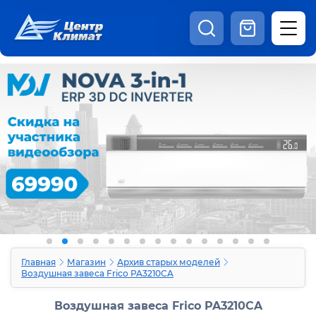
8:00 - 20:00
Шоурум
Каталог
Наши видео
+7 (495) 150-69-19
zakaz@centrclimat.ru
Статьи
Вакансии
Наши работы
Отзывы
Доставка и оплата
Оферта
Контакты
Главная
Магазин
Архив старых моделей
Воздушная завеса Frico PA3210CA
Воздушная завеса Frico PA3210CA