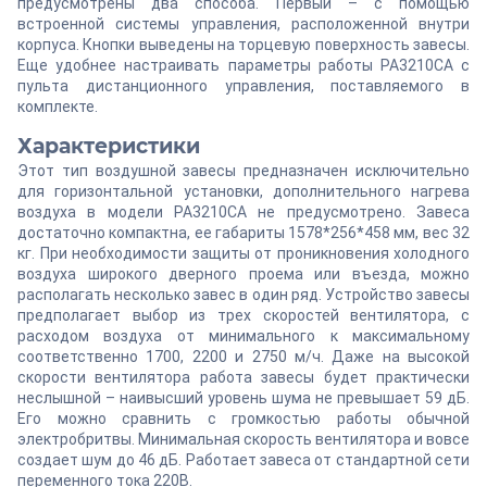
предусмотрены два способа. Первый – с помощью
встроенной системы управления, расположенной внутри
корпуса. Кнопки выведены на торцевую поверхность завесы.
Еще удобнее настраивать параметры работы PA3210CA с
пульта дистанционного управления, поставляемого в
комплекте.
Характеристики
Этот тип воздушной завесы предназначен исключительно
для горизонтальной установки, дополнительного нагрева
воздуха в модели PA3210CA не предусмотрено. Завеса
достаточно компактна, ее габариты 1578*256*458 мм, вес 32
кг. При необходимости защиты от проникновения холодного
воздуха широкого дверного проема или въезда, можно
располагать несколько завес в один ряд. Устройство завесы
предполагает выбор из трех скоростей вентилятора, с
расходом воздуха от минимального к максимальному
соответственно 1700, 2200 и 2750 м/ч. Даже на высокой
скорости вентилятора работа завесы будет практически
неслышной – наивысший уровень шума не превышает 59 дБ.
Его можно сравнить с громкостью работы обычной
электробритвы. Минимальная скорость вентилятора и вовсе
создает шум до 46 дБ. Работает завеса от стандартной сети
переменного тока 220В.