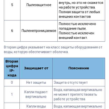
внутрь, но это не скажется
5
Пылезащитное
на работе устройства.
Полная защита от любых
внешних контактов
Полностью исключено
попадание пыли.
6
Пыленепроницаемое
Полностью исключен
внешний контакт.
Вторая цифра указывает на класс защиты оборудования от
воды, которую обеспечивает оболочка.
Вторая
цифра
Защищает от
Пояснение
IP-
кода
0
Нет защиты
Защита отсутствует
Вода, капающая вертикально
Капли падают
1
не может препятствовать
вертикально
работе устройства
Капли воды
Вода, капающая вертикально