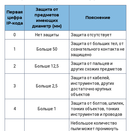
Защита от
Первая
предметов
цифра
Пояснение
имеющих
IP-кода
диаметр (мм)
0
Нет защиты
Защита отсутствует
Защита от больших тел, от
1
Больше 50
сознательного контакта не
защищено
Защита от пальцев и
2
Больше 12,5
других схожих предметов
Защита от кабелей,
инструментов, других
3
Больше 2,5
достаточно крупных
объектов
Защита от болтов, шпилек,
4
Больше 1
тонких объектов, тонких
инструментов и проводов
Небольшое количество
пыли может проникнуть