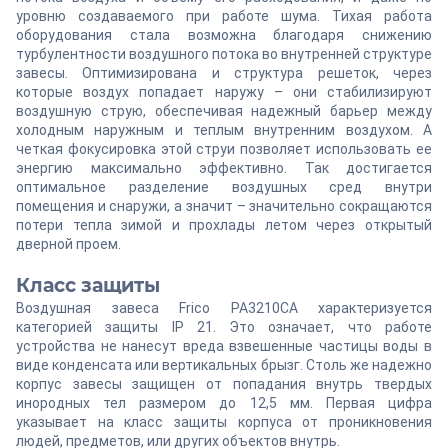
уровню создаваемого при работе шума. Тихая работа
оборудования стала возможна благодаря снижению
турбулентности воздушного потока во внутренней структуре
завесы. Оптимизирована и структура решеток, через
которые воздух попадает наружу – они стабилизируют
воздушную струю, обеспечивая надежный барьер между
холодным наружным и теплым внутренним воздухом. А
четкая фокусировка этой струи позволяет использовать ее
энергию максимально эффективно. Так достигается
оптимальное разделение воздушных сред внутри
помещения и снаружи, а значит – значительно сокращаются
потери тепла зимой и прохлады летом через открытый
дверной проем.
Класс защиты
Воздушная завеса Frico PA3210CA характеризуется
категорией защиты IP 21. Это означает, что работе
устройства не нанесут вреда взвешенные частицы воды в
виде конденсата или вертикальных брызг. Столь же надежно
корпус завесы защищен от попадания внутрь твердых
инородных тел размером до 12,5 мм. Первая цифра
указывает на класс защиты корпуса от проникновения
людей, предметов, или других объектов внутрь.