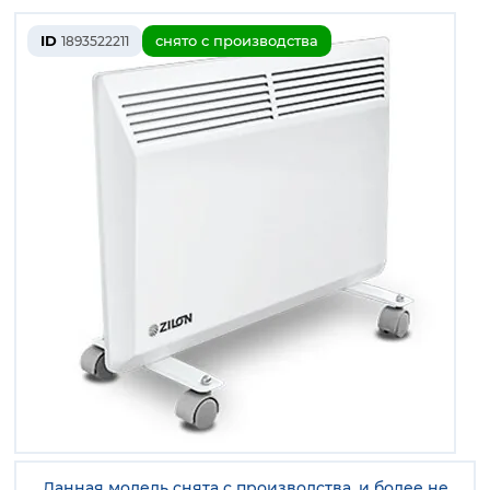
ID
снято с производства
1893522211
Данная модель снята с производства, и более не