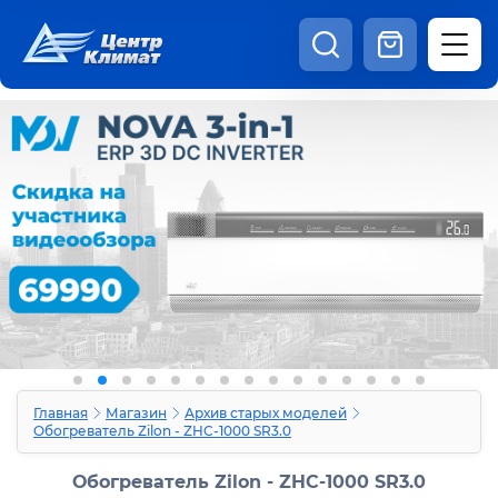
8:00 - 20:00
Шоурум
Каталог
Наши видео
+7 (495) 150-69-19
zakaz@centrclimat.ru
Статьи
Вакансии
Наши работы
Отзывы
Доставка и оплата
Оферта
Контакты
Главная
Магазин
Архив старых моделей
Обогреватель Zilon - ZHC-1000 SR3.0
Обогреватель Zilon - ZHC-1000 SR3.0