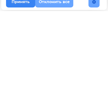
Принять
Отклонить все
Наверх
Политика конфиденциальности
YouTube
WhatsApp
Telegram
ВКонтакте
BOOSTY
Max