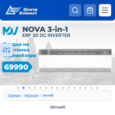
8:00 - 20:00
Шоурум
Каталог
Наши видео
+7 (495) 150-69-19
zakaz@centrclimat.ru
Статьи
Вакансии
Наши работы
Отзывы
Доставка и оплата
Оферта
Контакты
Главная
Магазин
Airwell
Airwell