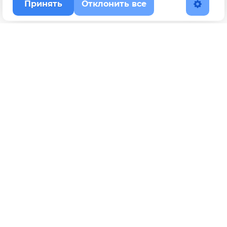
Принять
Отклонить все
Наверх
Политика конфиденциальности
YouTube
WhatsApp
Telegram
ВКонтакте
BOOSTY
Max