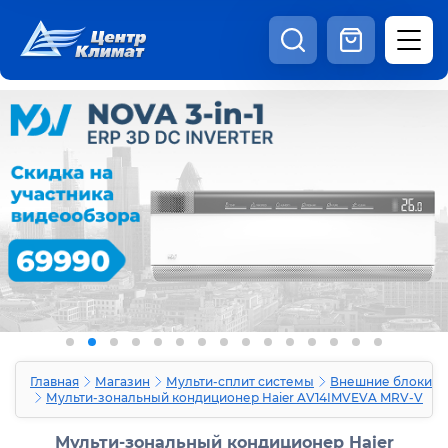
8:00 - 20:00
Шоурум
Каталог
Наши видео
+7 (495) 150-69-19
zakaz@centrclimat.ru
Статьи
Вакансии
Наши работы
Отзывы
Доставка и оплата
Оферта
Контакты
Главная
Магазин
Мульти-сплит системы
Внешние блоки
Мульти-зональный кондиционер Haier AV14IMVEVA MRV-V
Мульти-зональный кондиционер Haier