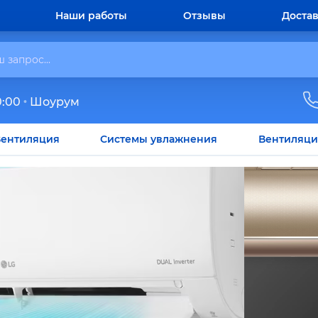
Наши работы
Отзывы
Достав
0:00
Шоурум
ентиляция
Системы увлажнения
Вентиляци