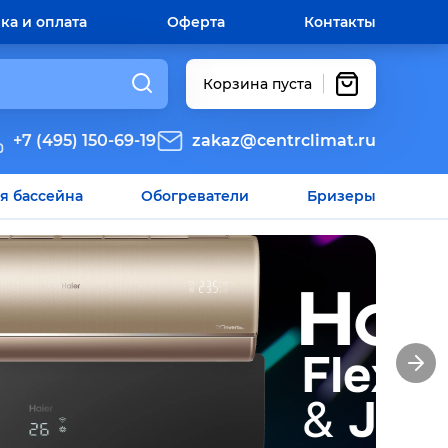
ка и оплата
Оферта
Контакты
Корзина пуста
+7 (495) 150-69-19
zakaz@centrclimat.ru
я бассейна
Обогреватели
Бризеры