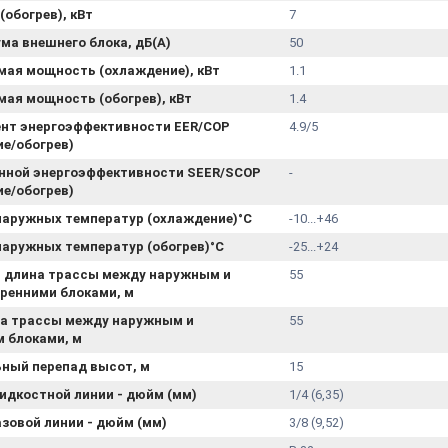
обогрев), кВт
7
ма внешнего блока, дБ(А)
50
мая мощность (охлаждение), кВт
1.1
ая мощность (обогрев), кВт
1.4
нт энергоэффективности EER/COP
4.9/5
е/обогрев)
онной энергоэффективности SEER/SCOP
-
е/обогрев)
наружных температур (охлаждение)°С
-10...+46
аружных температур (обогрев)°С
-25...+24
 длина трассы между наружным и
55
ренними блоками, м
на трассы между наружным и
55
 блоками, м
ный перепад высот, м
15
идкостной линии - дюйм (мм)
1/4 (6,35)
зовой линии - дюйм (мм)
3/8 (9,52)