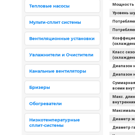
Мощность (
Тепловые насосы
Уровень шу
Потребляе
Мульти-сплит системы
Потребляем
Вентиляционные установки
Коэффицие
(охлаждени
Класс сез
Увлажнители и Очистители
(охлаждени
Диапазон 
Канальные вентиляторы
Диапазон н
Суммарная
Бризеры
всеми внут
Макс. дли
внутренним
Обогреватели
Максималь
Диаметр ж
Низкотемпературные
сплит-системы
Диаметр га