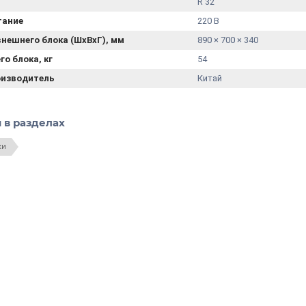
R 32
тание
220 В
нешнего блока (ШхВхГ), мм
890 × 700 × 340
го блока, кг
54
оизводитель
Китай
 в разделах
ки