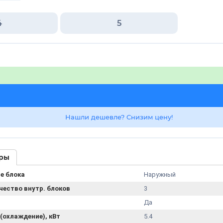
4
5
Нашли дешевле? Снизим цену!
ры
е блока
Наружный
чество внутр. блоков
3
Да
(охлаждение), кВт
5.4