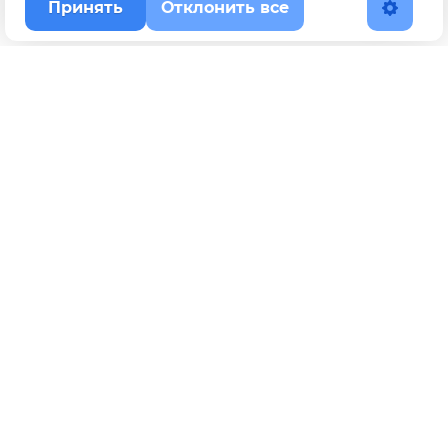
Принять
Отклонить все
Наверх
Политика конфиденциальности
YouTube
WhatsApp
Telegram
ВКонтакте
BOOSTY
Max