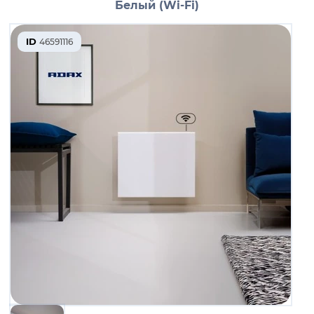
Белый (Wi-Fi)
ID
46591116