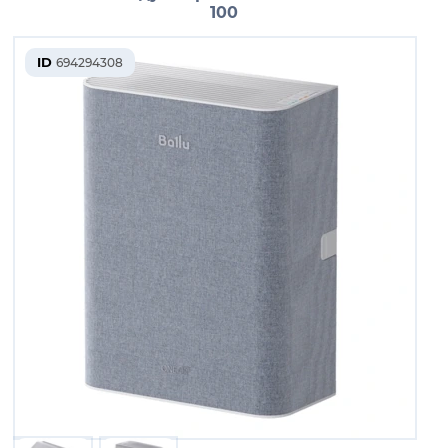
100
ID
694294308