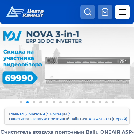
8:00 - 20:00
Шоурум
Каталог
Наши видео
+7 (495) 150-69-19
zakaz@centrclimat.ru
Статьи
Вакансии
Наши работы
Отзывы
Доставка и оплата
Оферта
Контакты
Главная
Магазин
Бризеры
Очиститель воздуха приточный Ballu ONEAIR ASP-100 (Серый)
Очиститель воздуха приточный Ballu ONEAIR ASP-