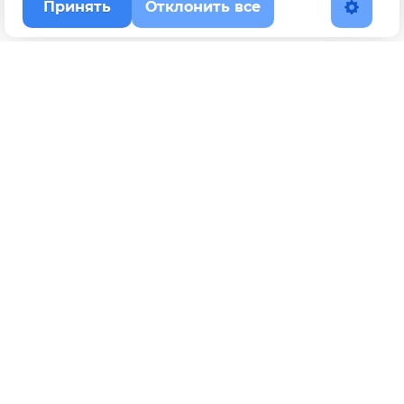
Принять
Отклонить все
Наверх
Политика конфиденциальности
YouTube
WhatsApp
Telegram
ВКонтакте
BOOSTY
Max