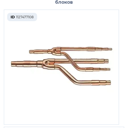
блоков
ID
1127477108