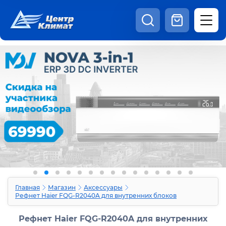
8:00 - 20:00
Шоурум
Каталог
Наши видео
+7 (495) 150-69-19
zakaz@centrclimat.ru
Статьи
Вакансии
Наши работы
Отзывы
Доставка и оплата
Оферта
Контакты
Главная
Магазин
Аксессуары
Рефнет Haier FQG-R2040A для внутренних блоков
Рефнет Haier FQG-R2040A для внутренних