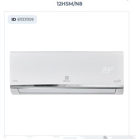
12HSM/N8
ID
611331109