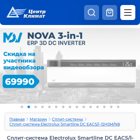
8:00 - 20:00
Шоурум
Каталог
Наши видео
+7 (495) 150-69-19
zakaz@centrclimat.ru
Статьи
Вакансии
Наши работы
Отзывы
Доставка и оплата
Оферта
Контакты
Главная
Магазин
Сплит-системы
Сплит-система Electrolux Smartline DC EACS/I-12HSM/N8
Сплит-система Electrolux Smartline DC EACS/I-