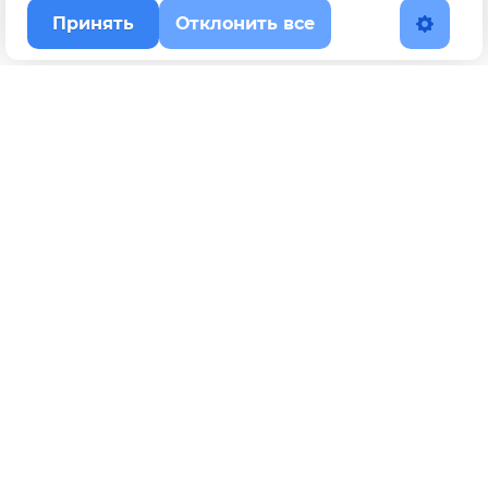
Принять
Отклонить все
Наверх
Политика конфиденциальности
YouTube
WhatsApp
Telegram
ВКонтакте
BOOSTY
Max