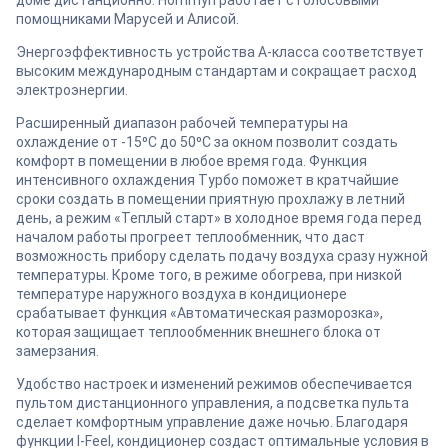
доме дистанционно. Hommyn работает с голосовыми
помощниками Марусей и Алисой.
Энергоэффективность устройства А-класса соответствует
высоким международным стандартам и сокращает расход
электроэнергии.
Расширенный диапазон рабочей температуры на
охлаждение от -15⁰С до 50⁰С за окном позволит создать
комфорт в помещении в любое время года. Функция
интенсивного охлаждения Турбо поможет в кратчайшие
сроки создать в помещении приятную прохлажу в летний
день, а режим «Теплый старт» в холодное время года перед
началом работы прогреет теплообменник, что даст
возможность прибору сделать подачу воздуха сразу нужной
температуры. Кроме того, в режиме обогрева, при низкой
температуре наружного воздуха в кондиционере
срабатывает функция «Автоматическая разморозка»,
которая защищает теплообменник внешнего блока от
замерзания.
Удобство настроек и изменений режимов обеспечивается
пультом дистанционного управления, а подсветка пульта
сделает комфортным управление даже ночью. Благодаря
функции I-Feel, кондиционер создаст оптимальные условия в