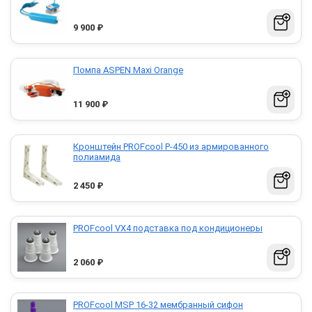
9 900
₽
Помпа ASPEN Maxi Orange
11 900
₽
Кронштейн PROFcool P-450 из армированного
полиамида
2 450
₽
PROFcool VX4 подставка под кондиционеры
2 060
₽
PROFcool МSP 16-32 мембранный сифон