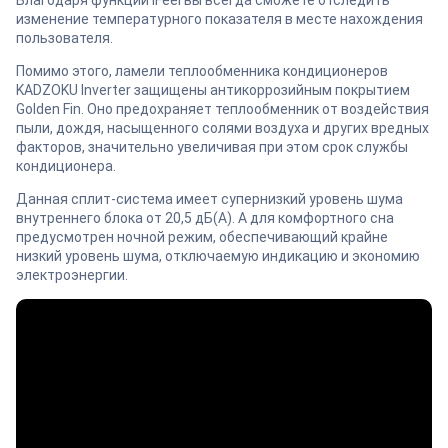
Благодаря функции iFeel вы всегда сможете отследить
изменение температурного показателя в месте нахождения
пользователя.
Помимо этого, ламели теплообменника кондиционеров
KADZOKU Inverter защищены антикоррозийным покрытием
Golden Fin. Оно предохраняет теплообменник от воздействия
пыли, дождя, насыщенного солями воздуха и других вредных
факторов, значительно увеличивая при этом срок службы
кондиционера.
Данная сплит-система имеет супернизкий уровень шума
внутреннего блока от 20,5 дБ(А). А для комфортного сна
предусмотрен ночной режим, обеспечивающий крайне
низкий уровень шума, отключаемую индикацию и экономию
электроэнергии.