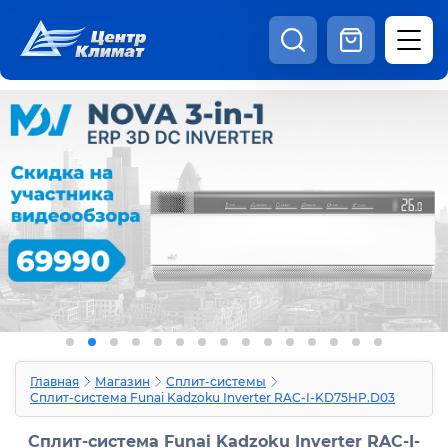
8:00 - 20:00
Шоурум
Каталог
Наши видео
+7 (495) 150-69-19
zakaz@centrclimat.ru
Статьи
Вакансии
Наши работы
Отзывы
Доставка и оплата
Оферта
Контакты
Главная
Магазин
Сплит-системы
Сплит-система Funai Kadzoku Inverter RAC-I-KD75HP.D03
Сплит-система Funai Kadzoku Inverter RAC-I-