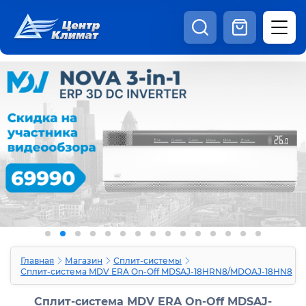
8:00 - 20:00
Шоурум
Каталог
Наши видео
+7 (495) 150-69-19
zakaz@centrclimat.ru
Статьи
Вакансии
Наши работы
Отзывы
Доставка и оплата
Оферта
Контакты
Главная
Магазин
Сплит-системы
Сплит-система MDV ERA On-Off MDSAJ-18HRN8/MDOAJ-18HN8
Сплит-система MDV ERA On-Off MDSAJ-