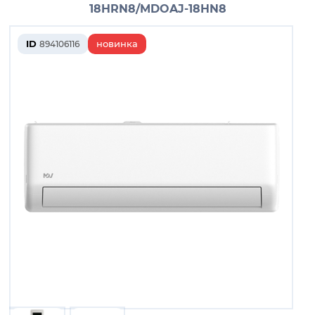
18HRN8/MDOAJ-18HN8
ID
новинка
894106116