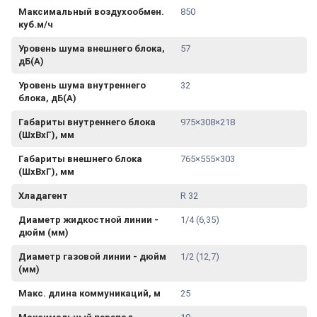
Максимальный воздухообмен.
850
куб.м/ч
Уровень шума внешнего блока,
57
дБ(А)
Уровень шума внутреннего
32
блока, дБ(А)
Габариты внутреннего блока
975×308×218
(ШхВхГ), мм
Габариты внешнего блока
765×555×303
(ШхВхГ), мм
Хладагент
R 32
Диаметр жидкостной линии -
1/4 (6,35)
дюйм (мм)
Диаметр газовой линии - дюйм
1/2 (12,7)
(мм)
Макс. длина коммуникаций, м
25