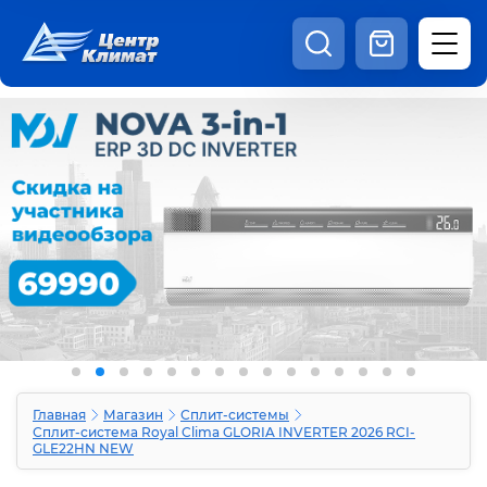
8:00 - 20:00
Шоурум
Каталог
Наши видео
+7 (495) 150-69-19
zakaz@centrclimat.ru
Статьи
Вакансии
Наши работы
Отзывы
Доставка и оплата
Оферта
Контакты
Главная
Магазин
Сплит-системы
Сплит-система Royal Clima GLORIA INVERTER 2026 RCI-
GLE22HN NEW