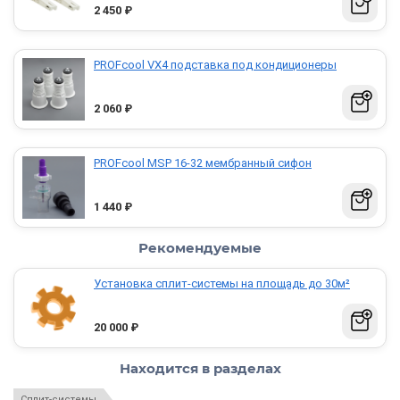
2 450
₽
PROFcool VX4 подставка под кондиционеры
2 060
₽
PROFcool МSP 16-32 мембранный сифон
1 440
₽
Рекомендуемые
Установка сплит-системы на площадь до 30м²
20 000
₽
Находится в разделах
Сплит-системы