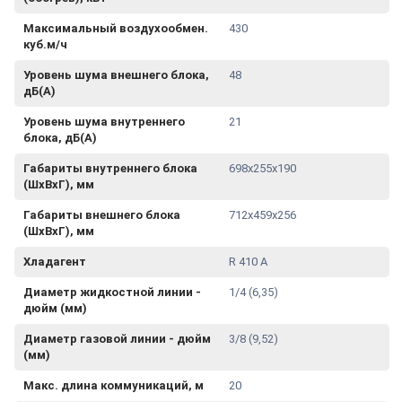
Максимальный воздухообмен.
430
куб.м/ч
Уровень шума внешнего блока,
48
дБ(А)
Уровень шума внутреннего
21
блока, дБ(А)
Габариты внутреннего блока
698x255x190
(ШхВхГ), мм
Габариты внешнего блока
712x459x256
(ШхВхГ), мм
Хладагент
R 410 A
Диаметр жидкостной линии -
1/4 (6,35)
дюйм (мм)
Диаметр газовой линии - дюйм
3/8 (9,52)
(мм)
Макс. длина коммуникаций, м
20