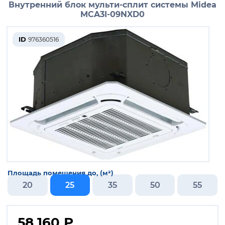
Внутренний блок мульти-сплит системы Midea
MCA3I-09NXD0
ID
976360516
Площадь помещения до, (м²)
20
25
35
50
55
58 160
₽