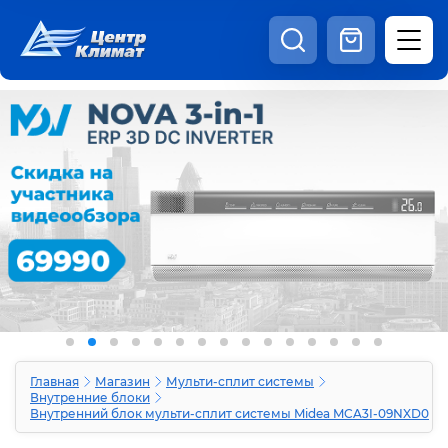
8:00 - 20:00
Шоурум
Каталог
Наши видео
+7 (495) 150-69-19
zakaz@centrclimat.ru
Статьи
Вакансии
Наши работы
Отзывы
Доставка и оплата
Оферта
Контакты
Главная
Магазин
Мульти-сплит системы
Внутренние блоки
Внутренний блок мульти-сплит системы Midea MCA3I-09NXD0