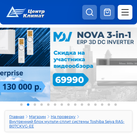
8:00 - 20:00
Шоурум
Каталог
Наши видео
+7 (495) 150-69-19
zakaz@centrclimat.ru
Статьи
Вакансии
Наши работы
Отзывы
Доставка и оплата
Оферта
Контакты
Главная
Магазин
На проверку
Внутренний блок мульти-сплит системы Toshiba Seiya RAS-
B07CKVG-EE