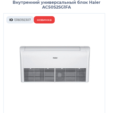
Внутренний универсальный блок Haier
AC50S2SG1FA
ID
новинка
1318392307