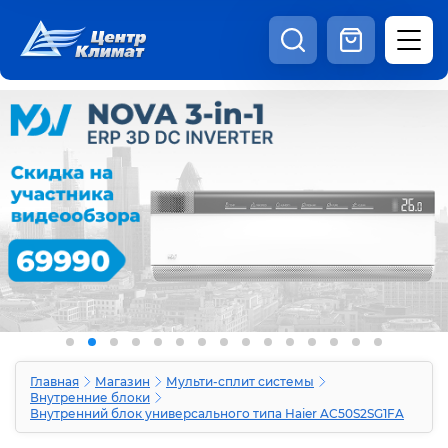
8:00 - 20:00
Шоурум
Каталог
Наши видео
+7 (495) 150-69-19
zakaz@centrclimat.ru
Статьи
Вакансии
Наши работы
Отзывы
Доставка и оплата
Оферта
Контакты
Главная
Магазин
Мульти-сплит системы
Внутренние блоки
Внутренний блок универсального типа Haier AC50S2SG1FA