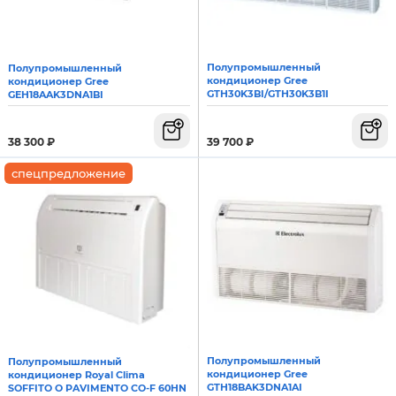
Полупромышленный
Полупромышленный
кондиционер Gree
кондиционер Gree
GTH30K3BI/GTH30K3B1I
GEH18AAK3DNA1BI
39 700
₽
38 300
₽
спецпредложение
Полупромышленный
Полупромышленный
кондиционер Gree
кондиционер Royal Clima
GTH18BAK3DNA1AI
SOFFITO O PAVIMENTO CO-F 60HN