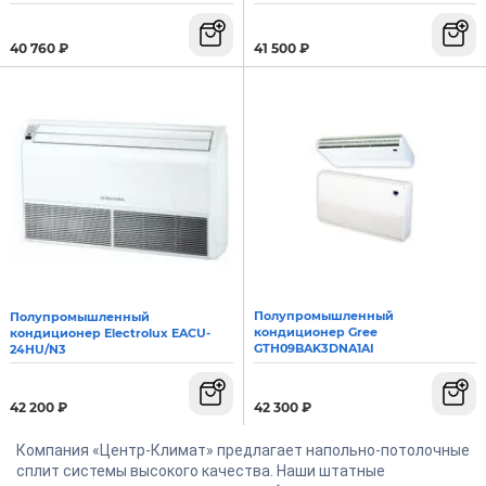
41 500
₽
40 760
₽
Полупромышленный
Полупромышленный
кондиционер Gree
кондиционер Electrolux EACU-
GTH09BAK3DNA1AI
24HU/N3
42 300
₽
42 200
₽
Компания «Центр-Климат» предлагает напольно-потолочные
сплит системы высокого качества. Наши штатные