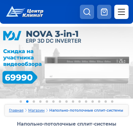
8:00 - 20:00
Шоурум
Каталог
Наши видео
+7 (495) 150-69-19
zakaz@centrclimat.ru
Статьи
Вакансии
Наши работы
Отзывы
Доставка и оплата
Оферта
Контакты
Главная
Магазин
Напольно-потолочные сплит-системы
Напольно-потолочные сплит-системы