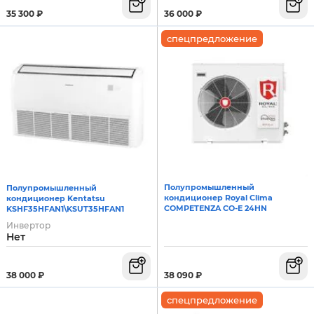
36 000
₽
35 300
₽
спецпредложение
Полупромышленный
Полупромышленный
кондиционер Royal Clima
кондиционер Kentatsu
COMPETENZA CO-E 24HN
KSHF35HFAN1\KSUT35HFAN1
Инвертор
Нет
38 090
₽
38 000
₽
спецпредложение