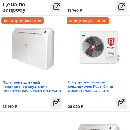
Цена по
запросу
17 740
₽
спецпредложение
спецпредложение
Полупромышленный
Полупромышленный
кондиционер Royal Clima
кондиционер Royal Clima
COMPETENZA CO-E 12HN
SOFFITO O PAVIMENTO CO-F 24HN
28 020
₽
23 140
₽