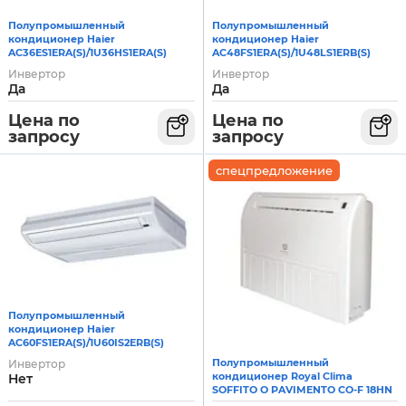
Полупромышленный
Полупромышленный
кондиционер Haier
кондиционер Haier
AC48FS1ERA(S)/1U48LS1ERB(S)
AC36ES1ERA(S)/1U36HS1ERA(S)
Инвертор
Инвертор
Да
Да
Цена по
Цена по
запросу
запросу
спецпредложение
Полупромышленный
кондиционер Haier
AC60FS1ERA(S)/1U60IS2ERB(S)
Полупромышленный
Инвертор
кондиционер Royal Clima
Нет
SOFFITO O PAVIMENTO CO-F 18HN