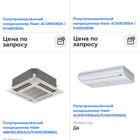
Полупромышленный
Полупромышленный
кондиционер Haier AC60ES1ERA /
кондиционер Haier AC48ES1ERA /
1U60IS1ERB
1U48IS1ERA
Цена по
Цена по
запросу
запросу
Полупромышленный
кондиционер Haier
AC60FS1ERA(S)/1U60IS1ERB(S)
Инвертор
Полупромышленный
Да
кондиционер Haier
AB60ES2ERA(S)/1U60IS2ERB(S)
Инвертор