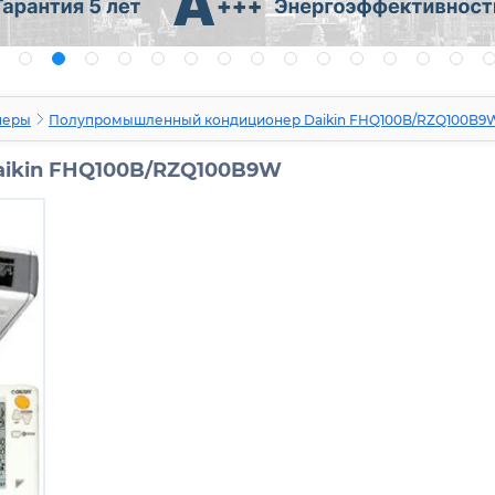
неры
Полупромышленный кондиционер Daikin FHQ100B/RZQ100B9
ikin FHQ100B/RZQ100B9W