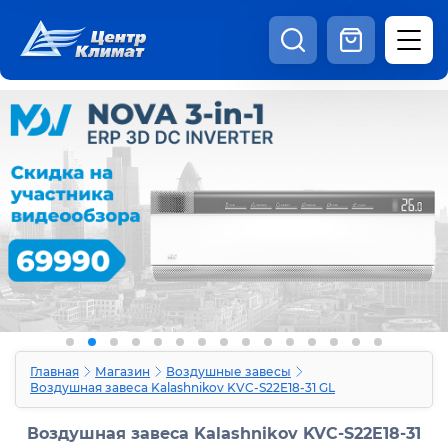
8:00 - 20:00
Шоурум
Каталог
Наши видео
+7 (495) 150-69-19
zakaz@centrclimat.ru
Статьи
Вакансии
Наши работы
Отзывы
Доставка и оплата
Оферта
Контакты
Главная
Магазин
Воздушные завесы
Воздушная завеса Kalashnikov KVC-S22E18-31 GL
Воздушная завеса Kalashnikov KVC-S22E18-31