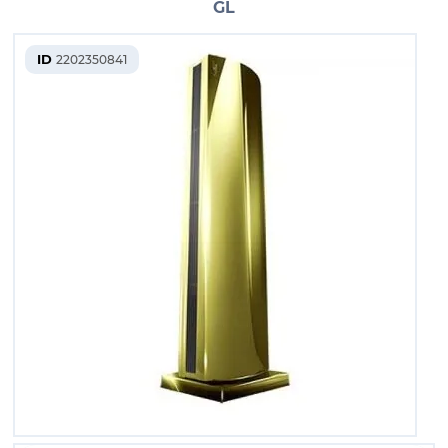
GL
ID
2202350841