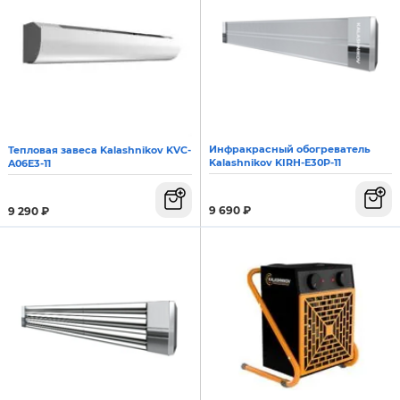
Инфракрасный обогреватель
Тепловая завеса Kalashnikov KVC-
Kalashnikov KIRH-E30P-11
A06E3-11
9 690
₽
9 290
₽