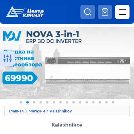
8:00 - 20:00
Шоурум
Каталог
Наши видео
+7 (495) 150-69-19
zakaz@centrclimat.ru
Статьи
Вакансии
Наши работы
Отзывы
Доставка и оплата
Оферта
Контакты
Главная
Магазин
Kalashnikov
Kalashnikov