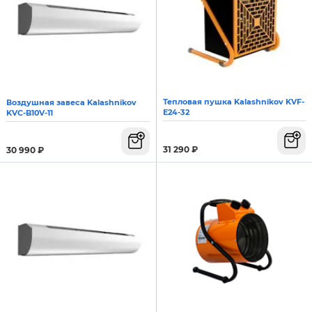
Тепловая пушка Kalashnikov KVF-
Воздушная завеса Kalashnikov
E24-32
KVС-B10V-11
31 290
₽
30 990
₽