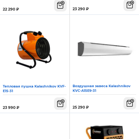
23 290
₽
22 290
₽
Воздушная завеса Kalashnikov
Тепловая пушка Kalashnikov KVF-
KVC-A15E9-31
E15-31
25 290
₽
23 990
₽